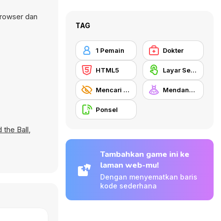
browser dan
TAG
1 Pemain
Dokter
HTML5
Layar Sentuh
Mencari Benda
Mendandani
Ponsel
d the Ball
,
Tambahkan game ini ke
laman web-mu!
Dengan menyematkan baris
kode sederhana