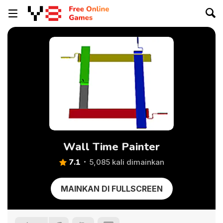
Wall Time Painter
7.1
5,085 kali dimainkan
MAINKAN DI FULLSCREEN