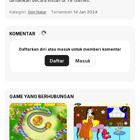
dimainkan secara instan di Y8 Games.
Kategori:
Gim Nalar
Tertambah
14 Jan 2024
KOMENTAR
Daftarkan diri atau masuk untuk memberi komentar
Daftar
Masuk
GAME YANG BERHUBUNGAN