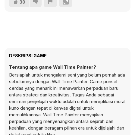
30
DESKRIPSI GAME
Tentang apa game Wall Time Painter?
Bersiaplah untuk mengalami seni yang belum pernah ada
sebelumnya dengan Wall Time Painter. Game ponsel
cerdas yang menarik ini menawarkan perpaduan baru
antara strategi dan kreativitas. Tugas Anda sebagai
seniman penjelajah waktu adalah untuk mereplikasi mural
kuno dengan tepat di kanvas digital untuk
memulihkannya. Wall Time Painter menyajikan
perpaduan yang menyenangkan antara sejarah dan
keahlian, dengan beragam pilihan era untuk dijelajahi dan
detail rumit untuk ditiru.