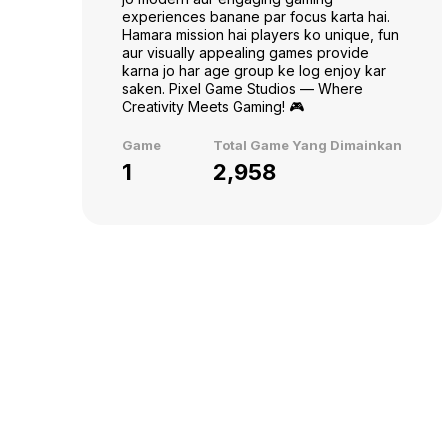
experiences banane par focus karta hai.
Hamara mission hai players ko unique, fun
aur visually appealing games provide
karna jo har age group ke log enjoy kar
saken. Pixel Game Studios — Where
Creativity Meets Gaming! 🎮
Game
Total Game Yang Dimainkan
1
2,958