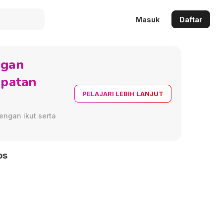
Masuk
Daftar
ngan
apatan
PELAJARI LEBIH LANJUT
engan ikut serta
os