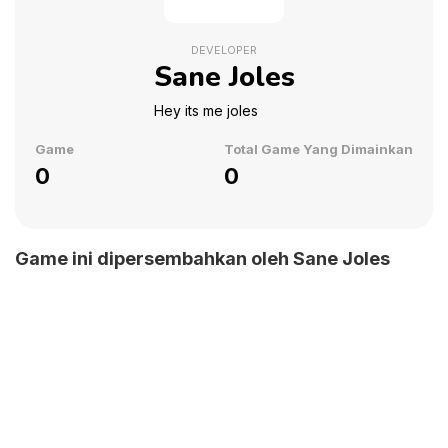
DEVELOPER
Sane Joles
Hey its me joles
Game
Total Game Yang Dimainkan
0
0
Game ini dipersembahkan oleh Sane Joles