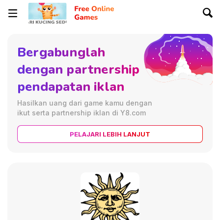
Bergabunglah
dengan partnership
pendapatan iklan
Hasilkan uang dari game kamu dengan
ikut serta partnership iklan di Y8.com
PELAJARI LEBIH LANJUT