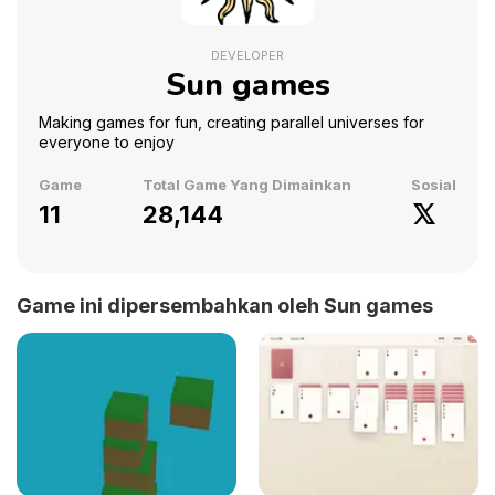
DEVELOPER
Sun games
Making games for fun, creating parallel universes for
everyone to enjoy
Game
Total Game Yang Dimainkan
Sosial
11
28,144
Game ini dipersembahkan oleh Sun games