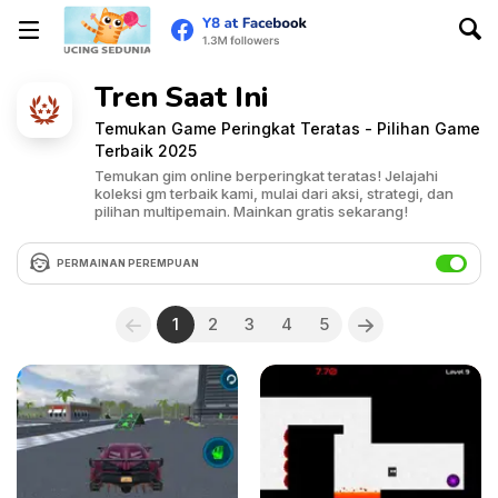
Tren Saat Ini
Temukan Game Peringkat Teratas - Pilihan Game
Terbaik 2025
Temukan gim online berperingkat teratas! Jelajahi
koleksi gm terbaik kami, mulai dari aksi, strategi, dan
pilihan multipemain. Mainkan gratis sekarang!
PERMAINAN PEREMPUAN
1
2
3
4
5