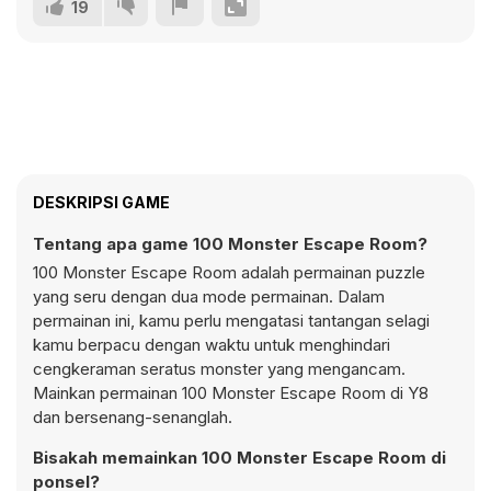
19
DESKRIPSI GAME
Tentang apa game 100 Monster Escape Room?
100 Monster Escape Room adalah permainan puzzle
yang seru dengan dua mode permainan. Dalam
permainan ini, kamu perlu mengatasi tantangan selagi
kamu berpacu dengan waktu untuk menghindari
cengkeraman seratus monster yang mengancam.
Mainkan permainan 100 Monster Escape Room di Y8
dan bersenang-senanglah.
Bisakah memainkan 100 Monster Escape Room di
ponsel?