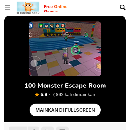
100 Monster Escape Room
6.8
7,862 kali dimainkan
MAINKAN DI FULLSCREEN