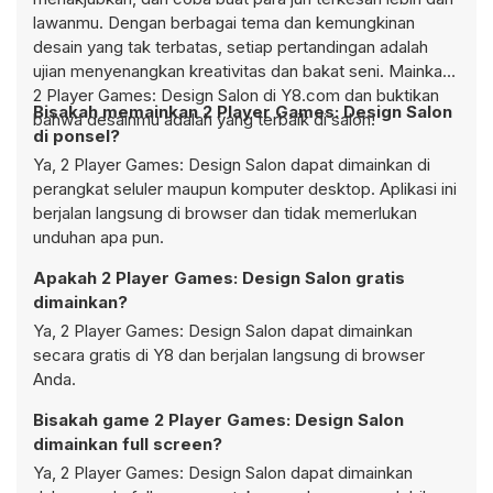
lawanmu. Dengan berbagai tema dan kemungkinan
desain yang tak terbatas, setiap pertandingan adalah
ujian menyenangkan kreativitas dan bakat seni. Mainkan
2 Player Games: Design Salon di Y8.com dan buktikan
Bisakah memainkan 2 Player Games: Design Salon
bahwa desainmu adalah yang terbaik di salon!
di ponsel?
Ya, 2 Player Games: Design Salon dapat dimainkan di
perangkat seluler maupun komputer desktop. Aplikasi ini
berjalan langsung di browser dan tidak memerlukan
unduhan apa pun.
Apakah 2 Player Games: Design Salon gratis
dimainkan?
Ya, 2 Player Games: Design Salon dapat dimainkan
secara gratis di Y8 dan berjalan langsung di browser
Anda.
Bisakah game 2 Player Games: Design Salon
dimainkan full screen?
Ya, 2 Player Games: Design Salon dapat dimainkan