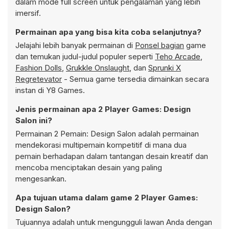
dalam mode full screen untuk pengalaman yang lebih
imersif.
Permainan apa yang bisa kita coba selanjutnya?
Jelajahi lebih banyak permainan di
Ponsel bagian
game
dan temukan judul-judul populer seperti
Teho Arcade
,
Fashion Dolls
,
Grukkle Onslaught
, dan
Sprunki X
Regretevator
- Semua game tersedia dimainkan secara
instan di Y8 Games.
Jenis permainan apa 2 Player Games: Design
Salon ini?
Permainan 2 Pemain: Design Salon adalah permainan
mendekorasi multipemain kompetitif di mana dua
pemain berhadapan dalam tantangan desain kreatif dan
mencoba menciptakan desain yang paling
mengesankan.
Apa tujuan utama dalam game 2 Player Games:
Design Salon?
Tujuannya adalah untuk mengungguli lawan Anda dengan