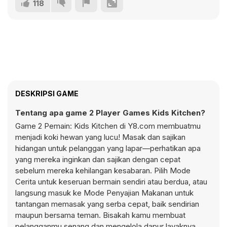
118
DESKRIPSI GAME
Tentang apa game 2 Player Games Kids Kitchen?
Game 2 Pemain: Kids Kitchen di Y8.com membuatmu
menjadi koki hewan yang lucu! Masak dan sajikan
hidangan untuk pelanggan yang lapar—perhatikan apa
yang mereka inginkan dan sajikan dengan cepat
sebelum mereka kehilangan kesabaran. Pilih Mode
Cerita untuk keseruan bermain sendiri atau berdua, atau
langsung masuk ke Mode Penyajian Makanan untuk
tantangan memasak yang serba cepat, baik sendirian
maupun bersama teman. Bisakah kamu membuat
pelangganmu senang dan mengelola dapur layaknya