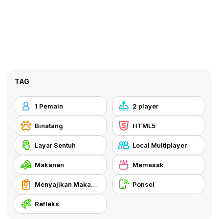
TAG
1 Pemain
2 player
Binatang
HTML5
Layar Sentuh
Local Multiplayer
Makanan
Memasak
Menyajikan Makanan
Ponsel
Refleks