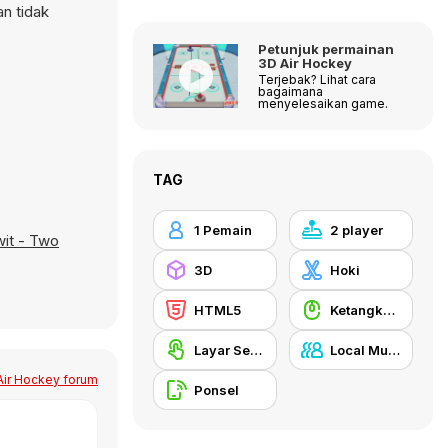
an tidak
Petunjuk permainan
3D Air Hockey
Terjebak? Lihat cara
bagaimana
menyelesaikan game.
TAG
1 Pemain
2 player
wit - Two
3D
Hoki
HTML5
Ketangkasan Mouse
Layar Sentuh
Local Multiplayer
Air Hockey forum
Ponsel