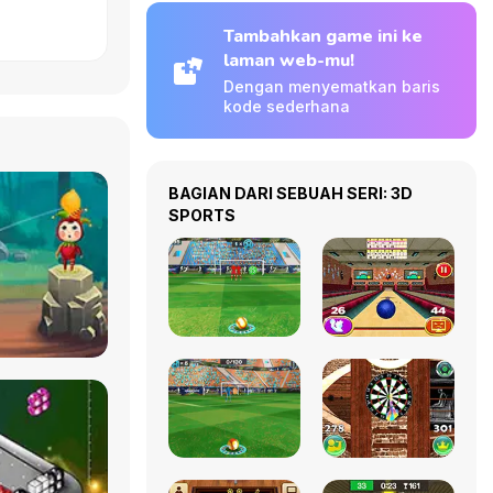
Tambahkan game ini ke
laman web-mu!
Dengan menyematkan baris
kode sederhana
BAGIAN DARI SEBUAH SERI: 3D
SPORTS