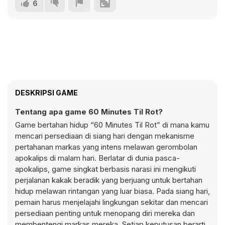
6
DESKRIPSI GAME
Tentang apa game 60 Minutes Til Rot?
Game bertahan hidup “60 Minutes Til Rot” di mana kamu
mencari persediaan di siang hari dengan mekanisme
pertahanan markas yang intens melawan gerombolan
apokalips di malam hari. Berlatar di dunia pasca-
apokalips, game singkat berbasis narasi ini mengikuti
perjalanan kakak beradik yang berjuang untuk bertahan
hidup melawan rintangan yang luar biasa. Pada siang hari,
pemain harus menjelajahi lingkungan sekitar dan mencari
persediaan penting untuk menopang diri mereka dan
membentengi markas mereka. Setiap keputusan berarti