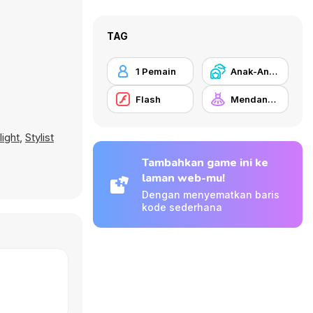
TAG
1 Pemain
Anak-Anak
Flash
Mendandani
ight
,
Stylist
Tambahkan game ini ke
laman web-mu!
Dengan menyematkan baris
kode sederhana