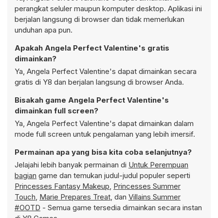
perangkat seluler maupun komputer desktop. Aplikasi ini
berjalan langsung di browser dan tidak memerlukan
unduhan apa pun.
Apakah Angela Perfect Valentine's gratis
dimainkan?
Ya, Angela Perfect Valentine's dapat dimainkan secara
gratis di Y8 dan berjalan langsung di browser Anda.
Bisakah game Angela Perfect Valentine's
dimainkan full screen?
Ya, Angela Perfect Valentine's dapat dimainkan dalam
mode full screen untuk pengalaman yang lebih imersif.
Permainan apa yang bisa kita coba selanjutnya?
Jelajahi lebih banyak permainan di
Untuk Perempuan
bagian
game dan temukan judul-judul populer seperti
Princesses Fantasy Makeup
,
Princesses Summer
Touch
,
Marie Prepares Treat
, dan
Villains Summer
#OOTD
- Semua game tersedia dimainkan secara instan