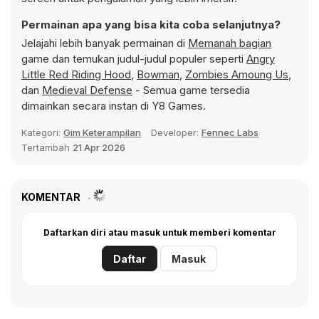
Permainan apa yang bisa kita coba selanjutnya?
Jelajahi lebih banyak permainan di
Memanah bagian
game dan temukan judul-judul populer seperti
Angry
Little Red Riding Hood
,
Bowman
,
Zombies Amoung Us
,
dan
Medieval Defense
- Semua game tersedia
dimainkan secara instan di Y8 Games.
Kategori:
Gim Keterampilan
Developer:
Fennec Labs
Tertambah
21 Apr 2026
KOMENTAR
Daftarkan diri atau masuk untuk memberi komentar
Daftar
Masuk