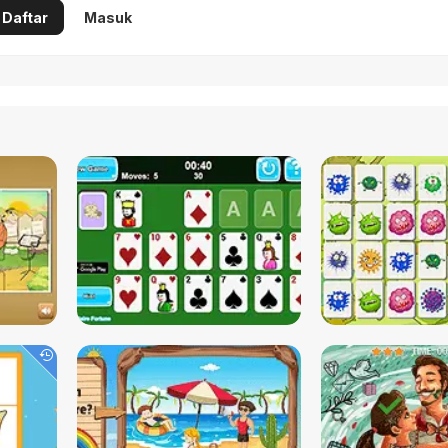
Daftar
Masuk