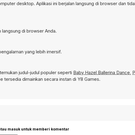
omputer desktop. Aplikasi ini berjalan langsung di browser dan ti
an langsung di browser Anda.
pengalaman yang lebih imersif.
emukan judul-judul populer seperti
Baby Hazel Ballerina Dance
,
P
 tersedia dimainkan secara instan di Y8 Games.
 atau masuk untuk memberi komentar