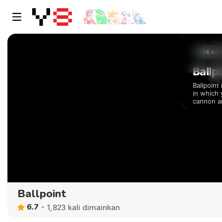
Ballpoint
6.7
1,823 kali dimainkan