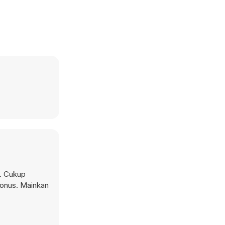
. Cukup
bonus. Mainkan