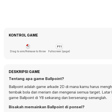
KONTROL GAME
Drag to aim/Release to throw
Fullscreen (page)
DESKRIPSI GAME
Tentang apa game Ballpoint?
Ballpoint adalah game arkade 2D di mana kamu harus men
tembak bola dari meriam dan mengenai semua target. Latar be
game Ballpoint di Y8 sekarang dan bersenang-senanglah.
Bisakah memainkan Ballpoint di ponsel?