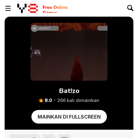
Bat!zo
8.0
266 kali dimainkan
MAINKAN DI FULLSCREEN