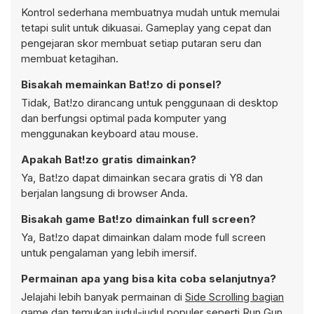
Kontrol sederhana membuatnya mudah untuk memulai
tetapi sulit untuk dikuasai. Gameplay yang cepat dan
pengejaran skor membuat setiap putaran seru dan
membuat ketagihan.
Bisakah memainkan Bat!zo di ponsel?
Tidak, Bat!zo dirancang untuk penggunaan di desktop
dan berfungsi optimal pada komputer yang
menggunakan keyboard atau mouse.
Apakah Bat!zo gratis dimainkan?
Ya, Bat!zo dapat dimainkan secara gratis di Y8 dan
berjalan langsung di browser Anda.
Bisakah game Bat!zo dimainkan full screen?
Ya, Bat!zo dapat dimainkan dalam mode full screen
untuk pengalaman yang lebih imersif.
Permainan apa yang bisa kita coba selanjutnya?
Jelajahi lebih banyak permainan di
Side Scrolling bagian
game dan temukan judul-judul populer seperti
Run Gun