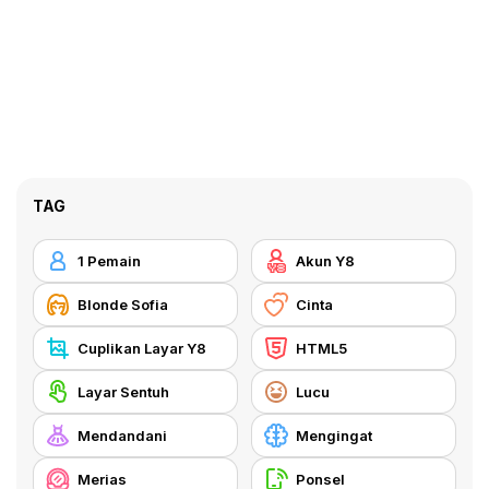
TAG
1 Pemain
Akun Y8
Blonde Sofia
Cinta
Cuplikan Layar Y8
HTML5
Layar Sentuh
Lucu
Mendandani
Mengingat
Merias
Ponsel