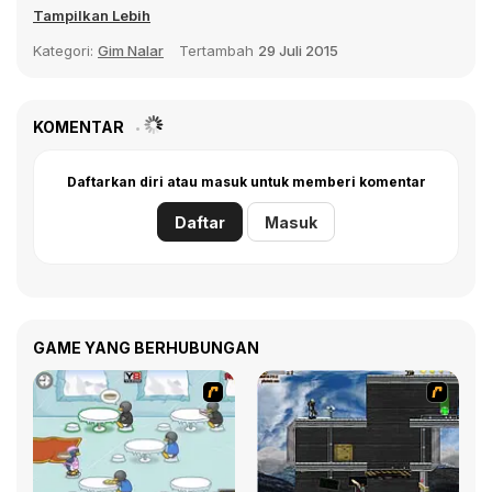
The Robber menawarkan pengalaman yang
Tampilkan Lebih
menyenangkan dan menarik yang membuat Anda
Kategori:
Gim Nalar
Tertambah
29 Juli 2015
berpikir dari awal hingga akhir.
KOMENTAR
Daftarkan diri atau masuk untuk memberi komentar
Daftar
Masuk
GAME YANG BERHUBUNGAN