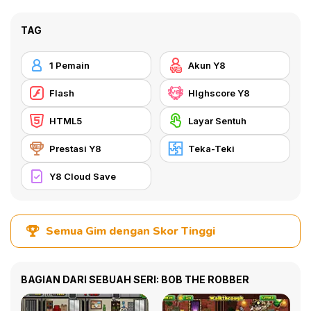
TAG
1 Pemain
Akun Y8
Flash
HIghscore Y8
HTML5
Layar Sentuh
Prestasi Y8
Teka-Teki
Y8 Cloud Save
Semua Gim dengan Skor Tinggi
BAGIAN DARI SEBUAH SERI: BOB THE ROBBER