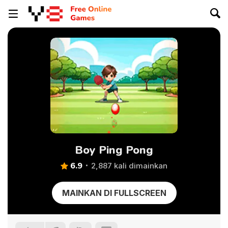
Boy Ping Pong
6.9
2,887 kali dimainkan
MAINKAN DI FULLSCREEN