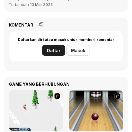
Tertambah
10 Mar 2025
KOMENTAR
Daftarkan diri atau masuk untuk memberi komentar
Daftar
Masuk
GAME YANG BERHUBUNGAN