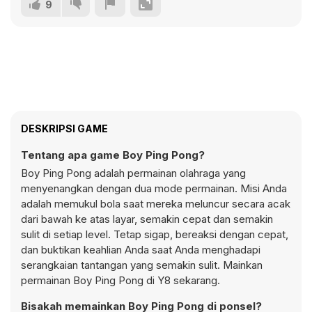
9
DESKRIPSI GAME
Tentang apa game Boy Ping Pong?
Boy Ping Pong adalah permainan olahraga yang
menyenangkan dengan dua mode permainan. Misi Anda
adalah memukul bola saat mereka meluncur secara acak
dari bawah ke atas layar, semakin cepat dan semakin
sulit di setiap level. Tetap sigap, bereaksi dengan cepat,
dan buktikan keahlian Anda saat Anda menghadapi
serangkaian tantangan yang semakin sulit. Mainkan
permainan Boy Ping Pong di Y8 sekarang.
Bisakah memainkan Boy Ping Pong di ponsel?