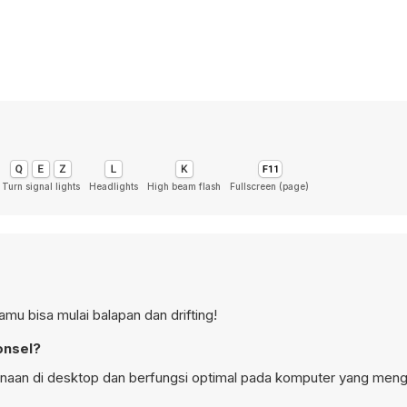
Turn signal lights
Headlights
High beam flash
Fullscreen (page)
mu bisa mulai balapan dan drifting!
onsel?
gunaan di desktop dan berfungsi optimal pada komputer yang me