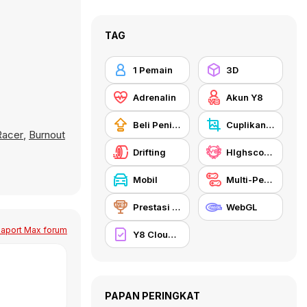
TAG
1 Pemain
3D
Adrenalin
Akun Y8
Beli Peningkat Peralatan
Cuplikan Layar Y8
 Racer
,
Burnout
Drifting
HIghscore Y8
Mobil
Multi-Pemain
Prestasi Y8
WebGL
Seaport Max forum
Y8 Cloud Save
PAPAN PERINGKAT