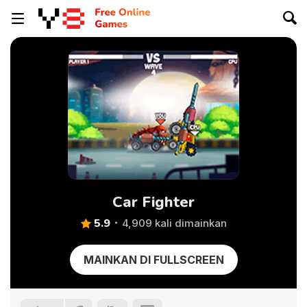
Car Fighter
5.9
4,909 kali dimainkan
MAINKAN DI FULLSCREEN