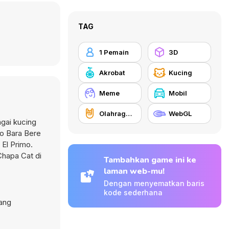
TAG
1 Pemain
3D
Akrobat
Kucing
Meme
Mobil
Olahraga ekstrim
WebGL
gai kucing
mo Bara Bere
El Primo.
Chapa Cat di
Tambahkan game ini ke
laman web-mu!
Dengan menyematkan baris
kode sederhana
yang