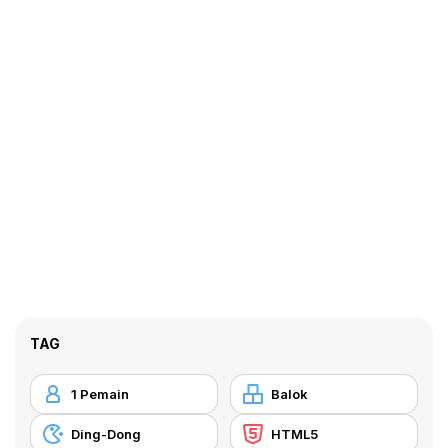
TAG
1 Pemain
Balok
Ding-Dong
HTML5