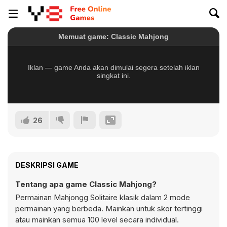
26
DESKRIPSI GAME
Tentang apa game Classic Mahjong?
Permainan Mahjongg Solitaire klasik dalam 2 mode
permainan yang berbeda. Mainkan untuk skor tertinggi
atau mainkan semua 100 level secara individual.