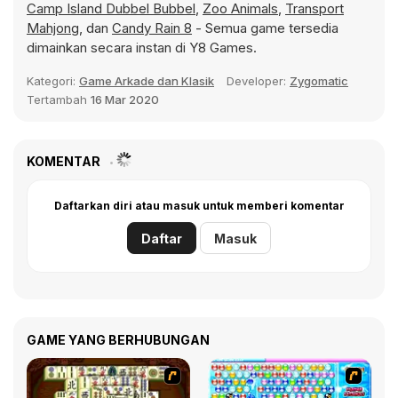
Camp Island Dubbel Bubbel
,
Zoo Animals
,
Transport
Mahjong
, dan
Candy Rain 8
- Semua game tersedia
dimainkan secara instan di Y8 Games.
Kategori:
Game Arkade dan Klasik
Developer:
Zygomatic
Tertambah
16 Mar 2020
KOMENTAR
Daftarkan diri atau masuk untuk memberi komentar
Daftar
Masuk
GAME YANG BERHUBUNGAN