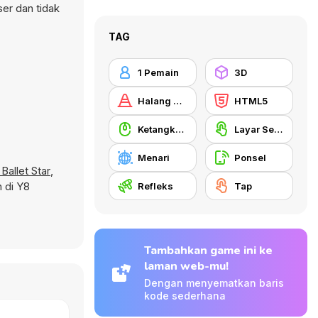
er dan tidak
TAG
1 Pemain
3D
Halang Rintang
HTML5
Ketangkasan Mouse
Layar Sentuh
Menari
Ponsel
 Ballet Star
,
 di Y8
Refleks
Tap
Tambahkan game ini ke
laman web-mu!
Dengan menyematkan baris
kode sederhana