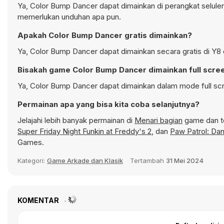
Ya, Color Bump Dancer dapat dimainkan di perangkat seluler 
memerlukan unduhan apa pun.
Apakah Color Bump Dancer gratis dimainkan?
Ya, Color Bump Dancer dapat dimainkan secara gratis di Y8 
Bisakah game Color Bump Dancer dimainkan full scre
Ya, Color Bump Dancer dapat dimainkan dalam mode full scr
Permainan apa yang bisa kita coba selanjutnya?
Jelajahi lebih banyak permainan di
Menari bagian
game dan te
Super Friday Night Funkin at Freddy's 2
, dan
Paw Patrol: Dan
Games.
Kategori:
Game Arkade dan Klasik
Tertambah
31 Mei 2024
KOMENTAR