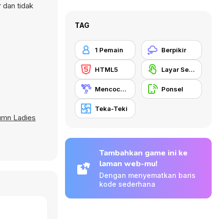
 dan tidak
TAG
1 Pemain
Berpikir
HTML5
Layar Sentuh
Mencocokkan
Ponsel
Teka-Teki
umn Ladies
Tambahkan game ini ke
laman web-mu!
Dengan menyematkan baris
kode sederhana