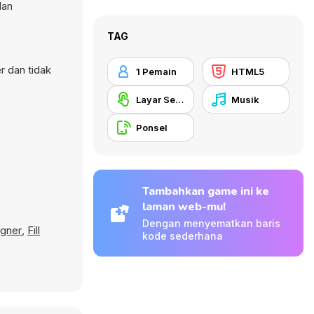
dan
TAG
r dan tidak
1 Pemain
HTML5
Layar Sentuh
Musik
Ponsel
Tambahkan game ini ke
laman web-mu!
Dengan menyematkan baris
igner
,
Fill
kode sederhana