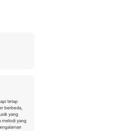
api tetap
er berbeda,
usik yang
a melodi yang
pengalaman