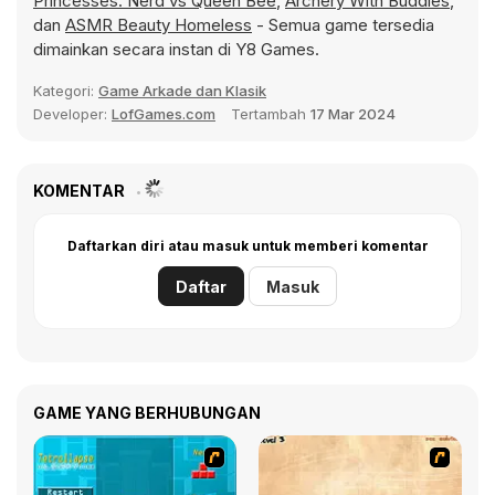
Princesses: Nerd vs Queen Bee
,
Archery With Buddies
,
dan
ASMR Beauty Homeless
- Semua game tersedia
dimainkan secara instan di Y8 Games.
Kategori:
Game Arkade dan Klasik
Developer:
LofGames.com
Tertambah
17 Mar 2024
KOMENTAR
Daftarkan diri atau masuk untuk memberi komentar
Daftar
Masuk
GAME YANG BERHUBUNGAN