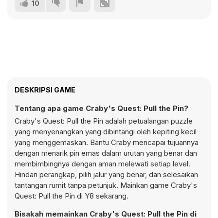
10
DESKRIPSI GAME
Tentang apa game Craby's Quest: Pull the Pin?
Craby's Quest: Pull the Pin adalah petualangan puzzle
yang menyenangkan yang dibintangi oleh kepiting kecil
yang menggemaskan. Bantu Craby mencapai tujuannya
dengan menarik pin emas dalam urutan yang benar dan
membimbingnya dengan aman melewati setiap level.
Hindari perangkap, pilih jalur yang benar, dan selesaikan
tantangan rumit tanpa petunjuk. Mainkan game Craby's
Quest: Pull the Pin di Y8 sekarang.
Bisakah memainkan Craby's Quest: Pull the Pin di