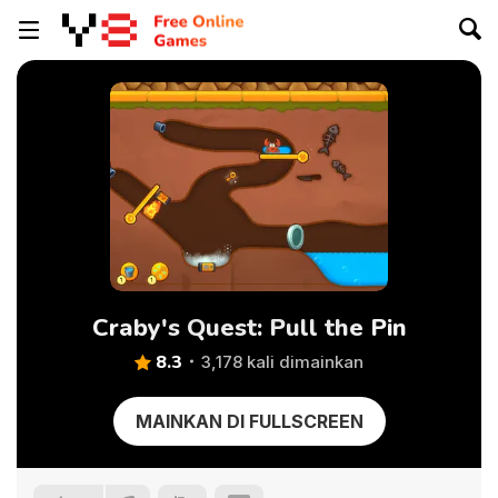
Craby's Quest: Pull the Pin
8.3
3,178 kali dimainkan
MAINKAN DI FULLSCREEN