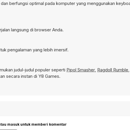
op dan berfungsi optimal pada komputer yang menggunakan keyboa
erjalan langsung di browser Anda.
ntuk pengalaman yang lebih imersif.
ukan judul-judul populer seperti
Pipol Smasher
,
Ragdoll Rumble
an secara instan di Y8 Games.
 atau masuk untuk memberi komentar