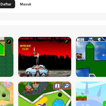
Daftar
Masuk