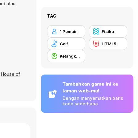
rd atau
TAG
1 Pemain
Fisika
Golf
HTML5
Ketangkasan Mouse
,
House of
Tambahkan game ini ke
laman web-mu!
Dengan menyematkan baris
kode sederhana