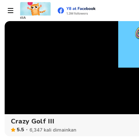
Crazy Golf III
5.5
6,347 kali dimainkan