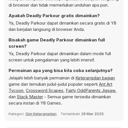
di browser dan tidak memerlukan unduhan apa pun.
Apakah Deadly Parkour gratis dimainkan?
Ya, Deadly Parkour dapat dimainkan secara gratis di Y8
dan berjalan langsung di browser Anda.
Bisakah game Deadly Parkour dimainkan full
screen?
Ya, Deadly Parkour dapat dimainkan dalam mode full
screen untuk pengalaman yang lebih imersif.
Permainan apa yang bisa kita coba selanjutnya?
Jelajahi lebih banyak permainan di
Keterampilan bagian
game dan temukan judul-judul populer seperti
Ant Art
Tycoon
,
Crossword Scapes
,
Fairly OddParents Jigsaw
,
dan
Stack Master
- Semua game tersedia dimainkan
secara instan di Y8 Games.
Kategori:
Gim Keterampilan
Tertambah
28 Mar 2025