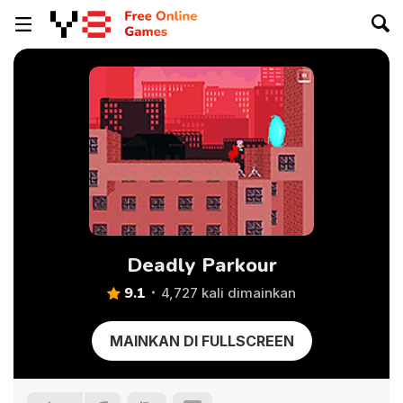
Deadly Parkour
9.1
4,727 kali dimainkan
MAINKAN DI FULLSCREEN