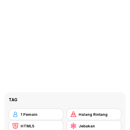
TAG
1 Pemain
Halang Rintang
HTML5
Jebakan