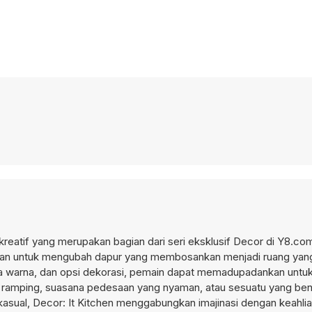
 kreatif yang merupakan bagian dari seri eksklusif Decor di Y8.co
skan untuk mengubah dapur yang membosankan menjadi ruang yang
skema warna, dan opsi dekorasi, pemain dapat memadupadankan unt
 ramping, suasana pedesaan yang nyaman, atau sesuatu yang bena
asual, Decor: It Kitchen menggabungkan imajinasi dengan keahlia