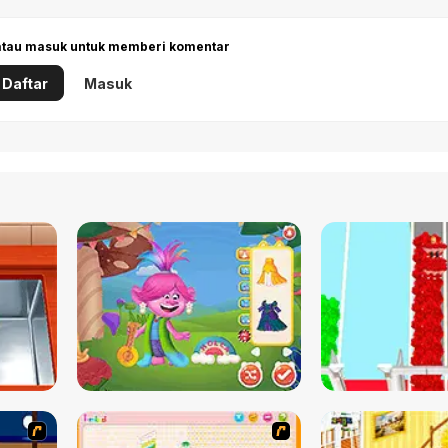
 atau masuk untuk memberi komentar
Daftar
Masuk