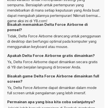
sempurna. Bersiaplah untuk pertempuran yang
mendebarkan di mana setiap keputusan yang Anda buat
dapat mengubah jalannya pertempuran! Nikmati bermain
game aksi ini di Y8.com!
Bisakah memainkan Delta Force Airborne di
ponsel?
Tidak, Delta Force Airborne dirancang untuk penggunaan
di desktop dan berfungsi optimal pada komputer yang
menggunakan keyboard atau mouse.
Apakah Delta Force Airborne gratis dimainkan?
Ya, Delta Force Airborne dapat dimainkan secara gratis
di Y8 dan berjalan langsung di browser Anda.
Bisakah game Delta Force Airborne dimainkan full
screen?
Ya, Delta Force Airborne dapat dimainkan dalam mode
full screen untuk pengalaman yang lebih imersif.
Permainan apa yang bisa kita coba selanjutnya?