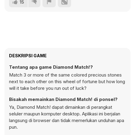
15
DESKRIPSI GAME
Tentang apa game Diamond Match!?
Match 3 or more of the same colored precious stones
next to each other on this wheel of fortune but how long
will it take before you run out of luck?
Bisakah memainkan Diamond Match! di ponsel?
Ya, Diamond Match! dapat dimainkan di perangkat
seluler maupun komputer desktop. Aplikasi ini berjalan
langsung di browser dan tidak memerlukan unduhan apa
pun.