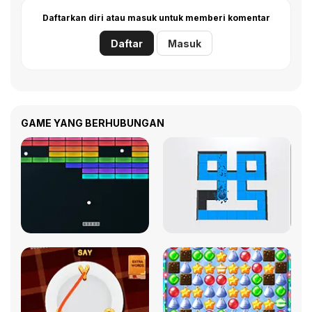
Daftarkan diri atau masuk untuk memberi komentar
Daftar
Masuk
GAME YANG BERHUBUNGAN