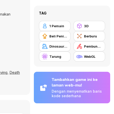
TAG
unakan
1 Pemain
3D
Beli Peningkat Peralatan
Berburu
Dinosaurus
Pembunuhan
Tarung
WebGL
iving
,
Death
Tambahkan game ini ke
laman web-mu!
Dengan menyematkan baris
kode sederhana