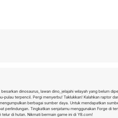
n besarkan dinosaurus, lawan dino, jelajahi wilayah yang belum dip
u-pulau terpencil. Pergi menyerbu! Taklukkan! Kalahkan raptor d
n mengumpulkan berbagai sumber daya. Untuk mendapatkan sumbe
mpat perlindungan. Tingkatkan senjatamu menggunakan Forge di t
telur di hutan. Nikmati bermain game ini di Y8.com!