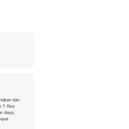
etakan dan
an T-Rex
r daya,
empat