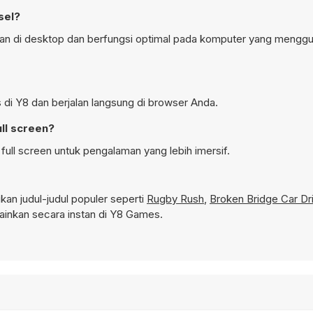
sel?
naan di desktop dan berfungsi optimal pada komputer yang mengg
s di Y8 dan berjalan langsung di browser Anda.
ull screen?
full screen untuk pengalaman yang lebih imersif.
n judul-judul populer seperti
Rugby Rush
,
Broken Bridge Car Dr
inkan secara instan di Y8 Games.