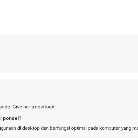
isode! Give her a new look!
i ponsel?
nggunaan di desktop dan berfungsi optimal pada komputer yang 