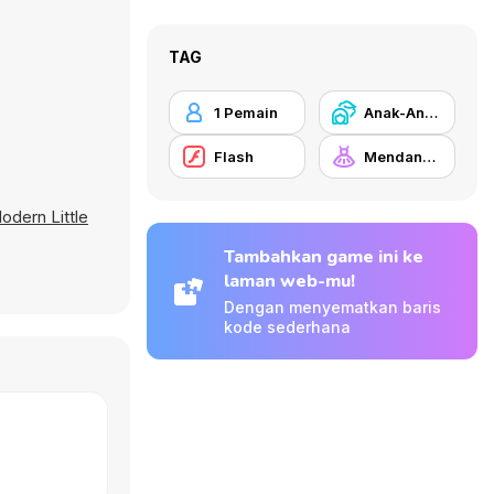
TAG
1 Pemain
Anak-Anak
Flash
Mendandani
odern Little
Tambahkan game ini ke
laman web-mu!
Dengan menyematkan baris
kode sederhana