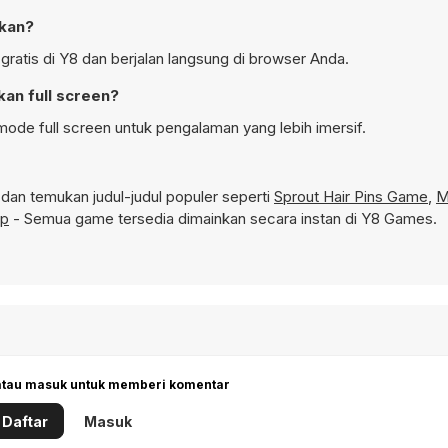
nkan?
ratis di Y8 dan berjalan langsung di browser Anda.
an full screen?
ode full screen untuk pengalaman yang lebih imersif.
an temukan judul-judul populer seperti
Sprout Hair Pins Game
,
M
up
- Semua game tersedia dimainkan secara instan di Y8 Games.
 atau masuk untuk memberi komentar
Daftar
Masuk