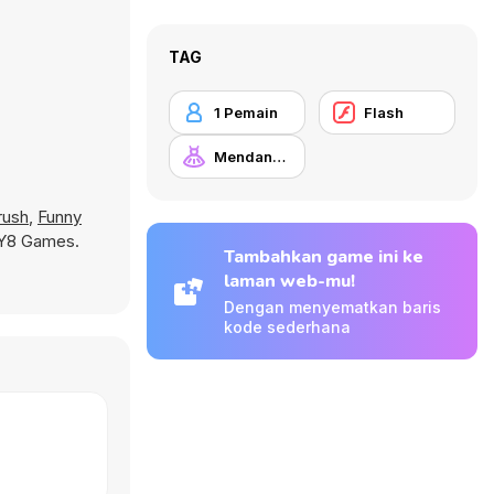
TAG
1 Pemain
Flash
Mendandani
rush
,
Funny
 Y8 Games.
Tambahkan game ini ke
laman web-mu!
Dengan menyematkan baris
kode sederhana