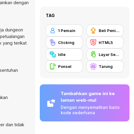
mainkan dengan
TAG
rja dungeon
1 Pemain
Beli Peningkat Peralatan
 petualangan
 yang terikat
Clicking
HTML5
Idle
Layar Sentuh
Ponsel
Tarung
 sentuhan
Tambahkan game ini ke
akan
laman web-mu!
Dengan menyematkan baris
kode sederhana
er dan tidak