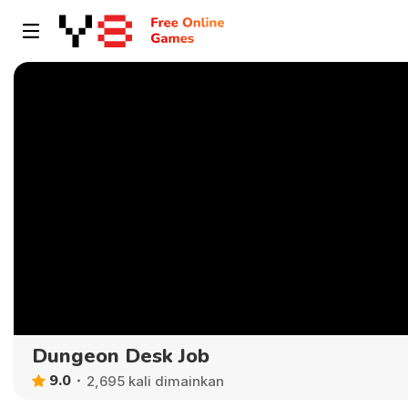
Dungeon Desk Job
9.0
2,695 kali dimainkan