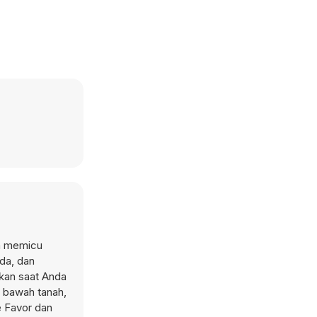
ia memicu
da, dan
kan saat Anda
g bawah tanah,
e Favor dan