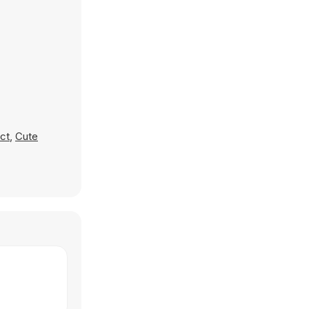
ct
,
Cute