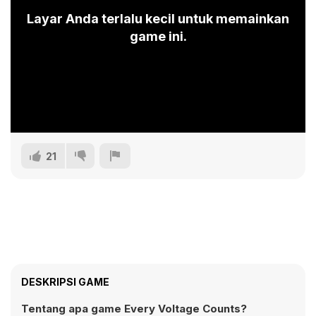
Layar Anda terlalu kecil untuk memainkan
game ini.
21
DESKRIPSI GAME
Tentang apa game Every Voltage Counts?