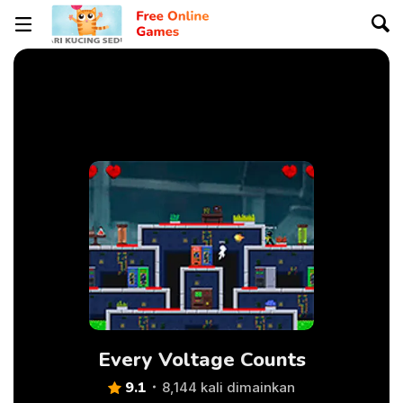
Every Voltage Counts
9.1
8,144 kali dimainkan