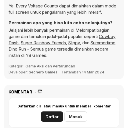
Ya, Every Voltage Counts dapat dimainkan dalam mode
full screen untuk pengalaman yang lebih imersif.
Permainan apa yang bisa kita coba selanjutnya?
Jelajahi lebih banyak permainan di
Melompat bagian
game dan temukan judul-judul populer seperti
Cowboy
Dash
,
Super Rainbow Friends
,
Slippy
, dan
Summertime
Dino Run
- Semua game tersedia dimainkan secara
instan di Y8 Games.
Kategori:
Game Aksi dan Pertarungan
Developer:
Secnero Games
Tertambah
14 Mar 2024
KOMENTAR
Daftarkan diri atau masuk untuk memberi komentar
Daftar
Masuk