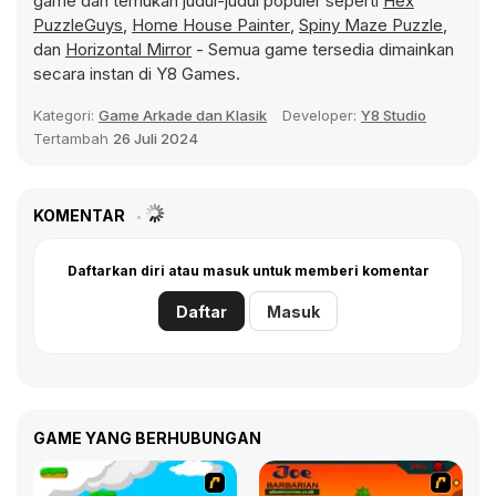
game dan temukan judul-judul populer seperti
Hex
PuzzleGuys
,
Home House Painter
,
Spiny Maze Puzzle
,
dan
Horizontal Mirror
- Semua game tersedia dimainkan
secara instan di Y8 Games.
Kategori:
Game Arkade dan Klasik
Developer:
Y8 Studio
Tertambah
26 Juli 2024
KOMENTAR
Daftarkan diri atau masuk untuk memberi komentar
Daftar
Masuk
GAME YANG BERHUBUNGAN