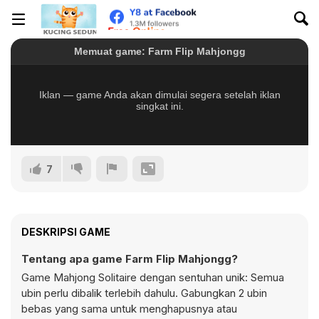
7
DESKRIPSI GAME
Tentang apa game Farm Flip Mahjongg?
Game Mahjong Solitaire dengan sentuhan unik: Semua
ubin perlu dibalik terlebih dahulu. Gabungkan 2 ubin
bebas yang sama untuk menghapusnya atau