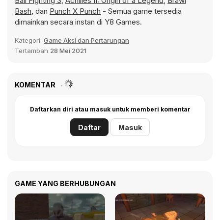
Ball Fighting 3
,
Achilles II: Origin of a Legend
,
Brawl
Bash
, dan
Punch X Punch
- Semua game tersedia
dimainkan secara instan di Y8 Games.
Kategori:
Game Aksi dan Pertarungan
Tertambah
28 Mei 2021
KOMENTAR
Daftarkan diri atau masuk untuk memberi komentar
Daftar
Masuk
GAME YANG BERHUBUNGAN