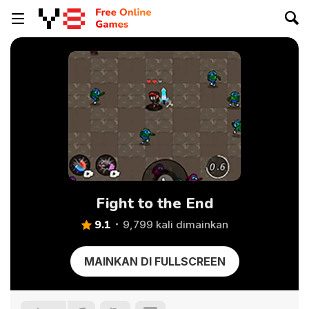
Fight to the End
9.1
9,799 kali dimainkan
MAINKAN DI FULLSCREEN