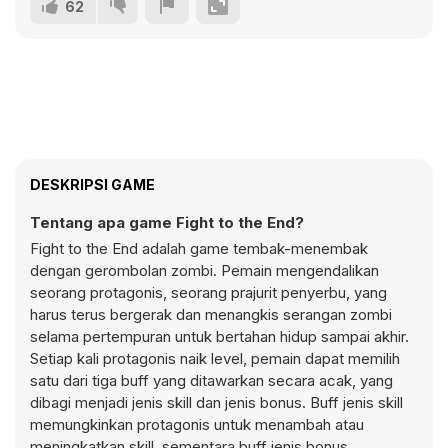
62
DESKRIPSI GAME
Tentang apa game Fight to the End?
Fight to the End adalah game tembak-menembak
dengan gerombolan zombi. Pemain mengendalikan
seorang protagonis, seorang prajurit penyerbu, yang
harus terus bergerak dan menangkis serangan zombi
selama pertempuran untuk bertahan hidup sampai akhir.
Setiap kali protagonis naik level, pemain dapat memilih
satu dari tiga
buff
yang ditawarkan secara acak, yang
dibagi menjadi jenis
skill
dan jenis
bonus
.
Buff
jenis
skill
memungkinkan protagonis untuk menambah atau
meningkatkan
skill
, sementara
buff
jenis
bonus