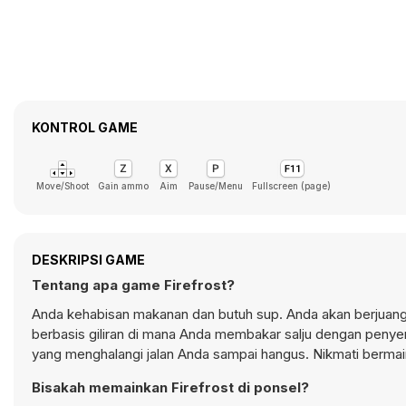
KONTROL GAME
Move/Shoot
Gain ammo
Aim
Pause/Menu
Fullscreen (page)
DESKRIPSI GAME
Tentang apa game Firefrost?
Anda kehabisan makanan dan butuh sup. Anda akan berjuang
berbasis giliran di mana Anda membakar salju dengan penye
yang menghalangi jalan Anda sampai hangus. Nikmati bermain
Bisakah memainkan Firefrost di ponsel?