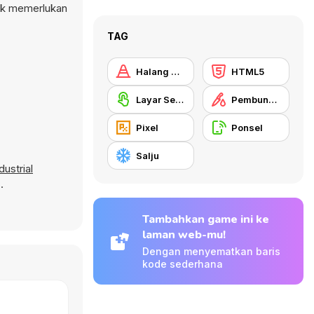
dak memerlukan
TAG
Halang Rintang
HTML5
Layar Sentuh
Pembunuhan
Pixel
Ponsel
Salju
ustrial
.
Tambahkan game ini ke
laman web-mu!
Dengan menyematkan baris
kode sederhana