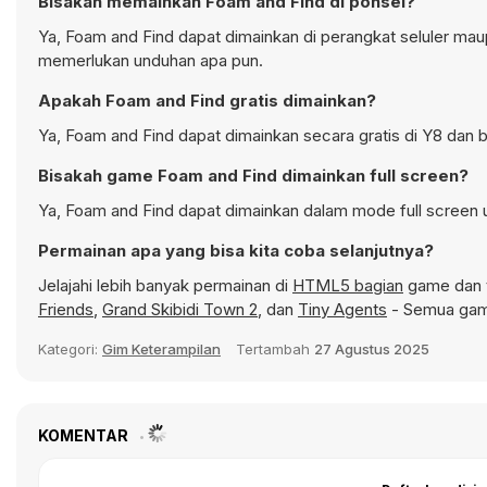
Bisakah memainkan Foam and Find di ponsel?
Ya, Foam and Find dapat dimainkan di perangkat seluler maup
memerlukan unduhan apa pun.
Apakah Foam and Find gratis dimainkan?
Ya, Foam and Find dapat dimainkan secara gratis di Y8 dan b
Bisakah game Foam and Find dimainkan full screen?
Ya, Foam and Find dapat dimainkan dalam mode full screen u
Permainan apa yang bisa kita coba selanjutnya?
Jelajahi lebih banyak permainan di
HTML5 bagian
game dan t
Friends
,
Grand Skibidi Town 2
, dan
Tiny Agents
- Semua game
Kategori:
Gim Keterampilan
Tertambah
27 Agustus 2025
KOMENTAR