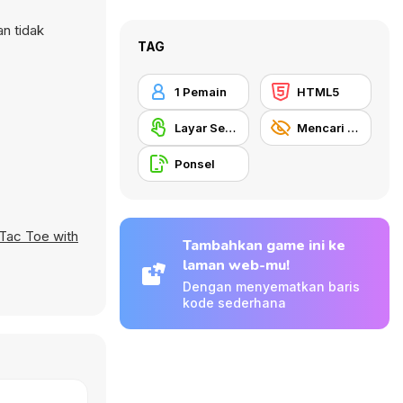
an tidak
TAG
1 Pemain
HTML5
Layar Sentuh
Mencari Benda
Ponsel
 Tac Toe with
Tambahkan game ini ke
laman web-mu!
Dengan menyematkan baris
kode sederhana