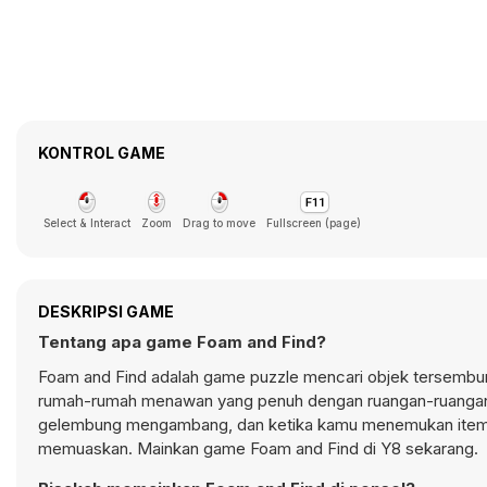
KONTROL GAME
Select & Interact
Zoom
Drag to move
Fullscreen (page)
DESKRIPSI GAME
Tentang apa game Foam and Find?
Foam and Find adalah game puzzle mencari objek tersembu
rumah-rumah menawan yang penuh dengan ruangan-ruangan d
gelembung mengambang, dan ketika kamu menemukan itemny
memuaskan. Mainkan game Foam and Find di Y8 sekarang.