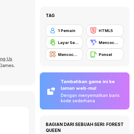
TAG
1 Pemain
HTML5
Layar Sentuh
Mencocokkan
Mencocokkan 3 Benda
Ponsel
ng Us
 Games.
Tambahkan game ini ke
laman web-mu!
Dengan menyematkan baris
kode sederhana
BAGIAN DARI SEBUAH SERI: FOREST
QUEEN