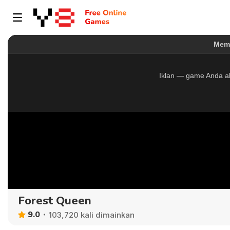
Forest Queen
9.0
103,720 kali dimainkan