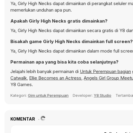
Ya, Girly High Necks dapat dimainkan di perangkat seluler m
memerlukan unduhan apa pun.
Apakah Girly High Necks gratis dimainkan?
Ya, Girly High Necks dapat dimainkan secara gratis di Y8 da
Bisakah game Girly High Necks dimainkan full screen?
Ya, Girly High Necks dapat dimainkan dalam mode full scree
Permainan apa yang bisa kita coba selanjutnya?
Jelajahi lebih banyak permainan di
Untuk Perempuan bagian
Catwalk
,
Ellie Becomes an Actress
,
Angels Girl Group Meet
Y8 Games.
Kategori:
Gim untuk Perempuan
Developer:
Y8 Studio
Tertamb
KOMENTAR