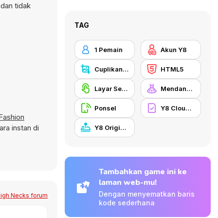
 dan tidak
TAG
1 Pemain
Akun Y8
Cuplikan Layar Y8
HTML5
Layar Sentuh
Mendandani
Ponsel
Y8 Cloud Save
Fashion
ra instan di
Y8 Originals
Tambahkan game ini ke
laman web-mu!
Dengan menyematkan baris
High Necks forum
kode sederhana