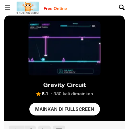
Gravity Circuit
8.1
380 kali dimainkan
MAINKAN DI FULLSCREEN