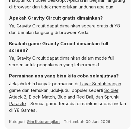
maupun komputer desktop. Aplikasi ini berjalan langsung
di browser dan tidak memerlukan unduhan apa pun.
Apakah Gravity Circuit gratis dimainkan?
Ya, Gravity Circuit dapat dimainkan secara gratis di Y8
dan berjalan langsung di browser Anda.
Bisakah game Gravity Circuit dimainkan full
screen?
Ya, Gravity Circuit dapat dimainkan dalam mode full
screen untuk pengalaman yang lebih imersif.
Permainan apa yang bisa kita coba selanjutnya?
Jelajahi lebih banyak permainan di
Layar Sentuh bagian
game dan temukan judul-judul populer seperti
Soldier
Attack 2
,
Block Match
,
Blue and Red Ball
, dan
Sprunki
Parasite
- Semua game tersedia dimainkan secara instan
di Y8 Games.
Kategori:
Gim Keterampilan
Tertambah
09 Juni 2026