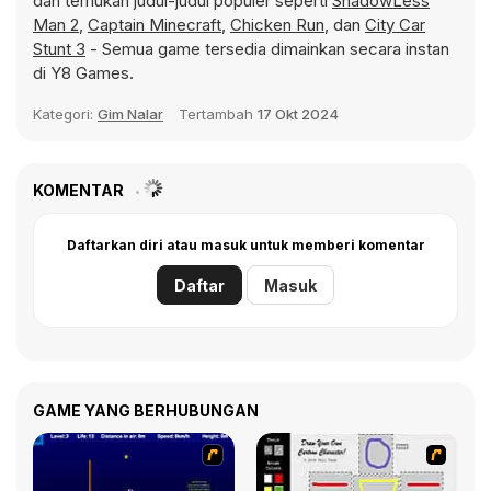
dan temukan judul-judul populer seperti
ShadowLess
Man 2
,
Captain Minecraft
,
Chicken Run
, dan
City Car
Stunt 3
- Semua game tersedia dimainkan secara instan
di Y8 Games.
Kategori:
Gim Nalar
Tertambah
17 Okt 2024
KOMENTAR
Daftarkan diri atau masuk untuk memberi komentar
Daftar
Masuk
GAME YANG BERHUBUNGAN