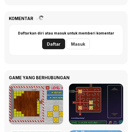
KOMENTAR
Daftarkan diri atau masuk untuk memberi komentar
Daftar
Masuk
GAME YANG BERHUBUNGAN